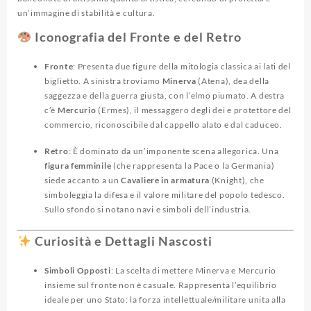
un’immagine di stabilità e cultura.
Iconografia del Fronte e del Retro
Fronte
: Presenta due figure della mitologia classica ai lati del
biglietto. A sinistra troviamo
Minerva
(Atena), dea della
saggezza e della guerra giusta, con l’elmo piumato. A destra
c’è
Mercurio
(Ermes), il messaggero degli dei e protettore del
commercio, riconoscibile dal cappello alato e dal caduceo.
Retro
: È dominato da un’imponente scena allegorica. Una
figura femminile
(che rappresenta la Pace o la Germania)
siede accanto a un
Cavaliere in armatura
(Knight), che
simboleggia la difesa e il valore militare del popolo tedesco.
Sullo sfondo si notano navi e simboli dell’industria.
Curiosità e Dettagli Nascosti
Simboli Opposti
: La scelta di mettere Minerva e Mercurio
insieme sul fronte non è casuale. Rappresenta l’equilibrio
ideale per uno Stato: la forza intellettuale/militare unita alla