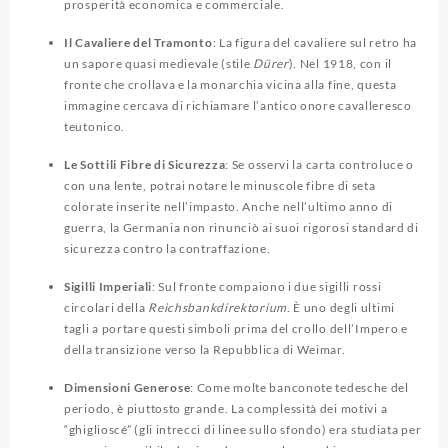
prosperità economica e commerciale.
Il Cavaliere del Tramonto
: La figura del cavaliere sul retro ha
un sapore quasi medievale (stile
Dürer
). Nel 1918, con il
fronte che crollava e la monarchia vicina alla fine, questa
immagine cercava di richiamare l’antico onore cavalleresco
teutonico.
Le Sottili Fibre di Sicurezza
: Se osservi la carta controluce o
con una lente, potrai notare le minuscole fibre di seta
colorate inserite nell’impasto. Anche nell’ultimo anno di
guerra, la Germania non rinunciò ai suoi rigorosi standard di
sicurezza contro la contraffazione.
Sigilli Imperiali
: Sul fronte compaiono i due sigilli rossi
circolari della
Reichsbankdirektorium
. È uno degli ultimi
tagli a portare questi simboli prima del crollo dell’Impero e
della transizione verso la Repubblica di Weimar.
Dimensioni Generose
: Come molte banconote tedesche del
periodo, è piuttosto grande. La complessità dei motivi a
“ghiglioscé” (gli intrecci di linee sullo sfondo) era studiata per