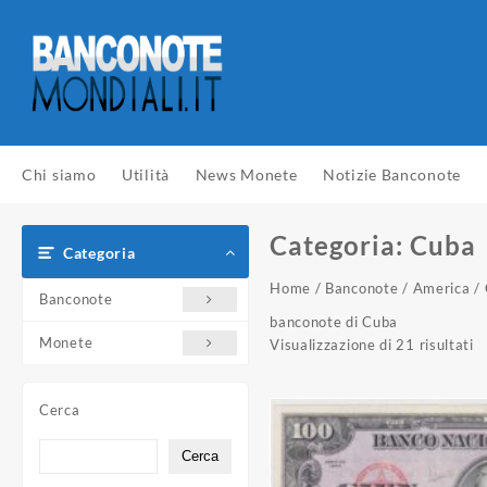
Vai
al
contenuto
Chi siamo
Utilità
News Monete
Notizie Banconote
Categoria:
Cuba
Categoria
Home
/
Banconote
/
America
/ 
Banconote
banconote di Cuba
Monete
Visualizzazione di 21 risultati
Cerca
Cerca