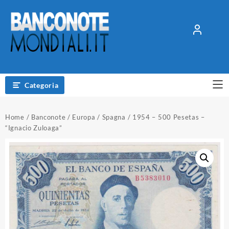
Vai
al
contenuto
Categoria
Home
/
Banconote
/
Europa
/
Spagna
/ 1954 – 500 Pesetas –
“Ignacio Zuloaga”