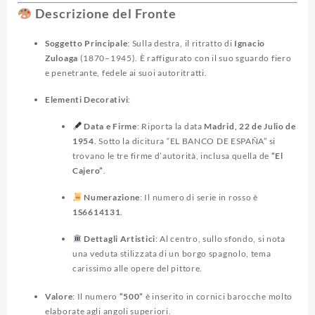
Descrizione del Fronte
Soggetto Principale
: Sulla destra, il ritratto di
Ignacio
Zuloaga
(1870–1945). È raffigurato con il suo sguardo fiero
e penetrante, fedele ai suoi autoritratti.
Elementi Decorativi
:
Data e Firme
: Riporta la data
Madrid, 22 de Julio de
1954
. Sotto la dicitura “EL BANCO DE ESPAÑA” si
trovano le tre firme d’autorità, inclusa quella de
“El
Cajero”
.
Numerazione
: Il numero di serie in rosso è
1S6614131
.
Dettagli Artistici
: Al centro, sullo sfondo, si nota
una veduta stilizzata di un borgo spagnolo, tema
carissimo alle opere del pittore.
Valore
: Il numero
“500”
è inserito in cornici barocche molto
elaborate agli angoli superiori.