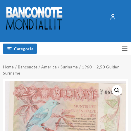
Vai
al
contenuto
Categoria
Home
/
Banconote
/
America
/
Suriname
/ 1960 – 2,50 Gulden –
Suriname