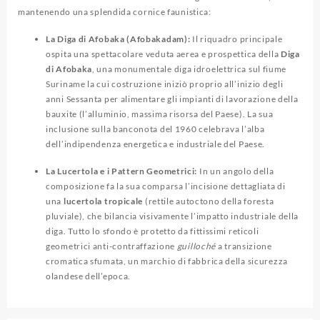
mantenendo una splendida cornice faunistica:
La Diga di Afobaka (Afobakadam):
Il riquadro principale
ospita una spettacolare veduta aerea e prospettica della
Diga
di Afobaka
, una monumentale diga idroelettrica sul fiume
Suriname la cui costruzione iniziò proprio all’inizio degli
anni Sessanta per alimentare gli impianti di lavorazione della
bauxite (l’alluminio, massima risorsa del Paese). La sua
inclusione sulla banconota del 1960 celebrava l’alba
dell’indipendenza energetica e industriale del Paese.
La Lucertola e i Pattern Geometrici:
In un angolo della
composizione fa la sua comparsa l’incisione dettagliata di
una
lucertola tropicale
(rettile autoctono della foresta
pluviale), che bilancia visivamente l’impatto industriale della
diga. Tutto lo sfondo è protetto da fittissimi reticoli
geometrici anti-contraffazione
guilloché
a transizione
cromatica sfumata, un marchio di fabbrica della sicurezza
olandese dell’epoca.