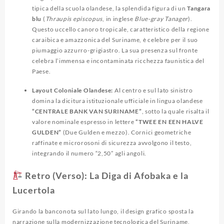
tipica della scuola olandese, la splendida figura di un
Tangara
blu
(
Thraupis episcopus
, in inglese
Blue-gray Tanager
).
Questo uccello canoro tropicale, caratteristico della regione
caraibica e amazzonica del Suriname, è celebre per il suo
piumaggio azzurro-grigiastro. La sua presenza sul fronte
celebra l’immensa e incontaminata ricchezza faunistica del
Paese.
Layout Coloniale Olandese:
Al centro e sul lato sinistro
domina la dicitura istituzionale ufficiale in lingua olandese
“CENTRALE BANK VAN SURINAME”
, sotto la quale risalta il
valore nominale espresso in lettere
“TWEE EN EEN HALVE
GULDEN”
(Due Gulden e mezzo). Cornici geometriche
raffinate e microrosoni di sicurezza avvolgono il testo,
integrando il numero “2,50” agli angoli.
Retro (Verso): La Diga di Afobaka e la
Lucertola
Girando la banconota sul lato lungo, il design grafico sposta la
narrazione sulla modernizzazione tecnologica del Suriname,