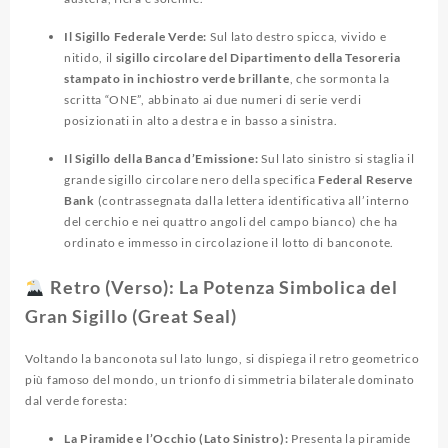
Il Sigillo Federale Verde:
Sul lato destro spicca, vivido e
nitido, il
sigillo circolare del Dipartimento della Tesoreria
stampato in inchiostro verde brillante
, che sormonta la
scritta “ONE”, abbinato ai due numeri di serie verdi
posizionati in alto a destra e in basso a sinistra.
Il Sigillo della Banca d’Emissione:
Sul lato sinistro si staglia il
grande sigillo circolare nero della specifica
Federal Reserve
Bank
(contrassegnata dalla lettera identificativa all’interno
del cerchio e nei quattro angoli del campo bianco) che ha
ordinato e immesso in circolazione il lotto di banconote.
Retro (Verso): La Potenza Simbolica del
Gran Sigillo (Great Seal)
Voltando la banconota sul lato lungo, si dispiega il retro geometrico
più famoso del mondo, un trionfo di simmetria bilaterale dominato
dal verde foresta:
La Piramide e l’Occhio (Lato Sinistro):
Presenta la piramide