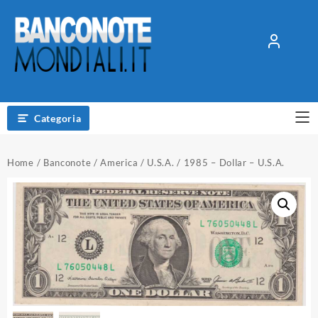
Vai
al
contenuto
Categoria
Home
/
Banconote
/
America
/
U.S.A.
/ 1985 – Dollar – U.S.A.