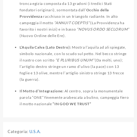
tronca egizia composta da 13 gradoni (i tredici Stati
fondatori originari), sormontata dall’
Occhio della
Provvidenza
racchiuso in un triangolo radiante. In alto
campeggia il motto
“ANNUIT COEPTIS”
(La Provvidenza ha
favorito i nostri inizi) e in basso
“NOVUS ORDO SECLORUM”
(Nuovo Ordine delle Ere).
L’Aquila Calva (Lato Destro):
Mostra l’aquila ad ali spiegate,
simbolo nazionale, con lo scudo sul petto. Nel becco stringe
il nastro con scritto
“E PLURIBUS UNUM”
(Da molti, uno);
l’artiglio destro stringe un ramo d’ulivo (la pace) con 13
foglie e 13 olive, mentre l’artiglio sinistro stringe 13 frecce
(la guerra).
Il Motto d’Integrazione:
Al centro, sopra la monumentale
parola “ONE” finemente arabescata a bulino, campeggia fiero
il motto nazionale
“IN GOD WE TRUST”
Categoria:
U.S.A.