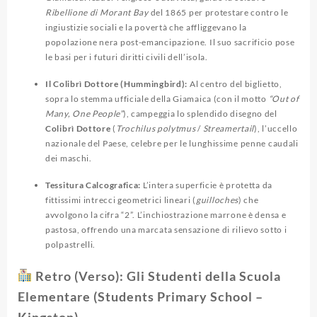
Ribellione di Morant Bay
del 1865 per protestare contro le
ingiustizie sociali e la povertà che affliggevano la
popolazione nera post-emancipazione. Il suo sacrificio pose
le basi per i futuri diritti civili dell’isola.
Il Colibrì Dottore (Hummingbird):
Al centro del biglietto,
sopra lo stemma ufficiale della Giamaica (con il motto
“Out of
Many, One People”
), campeggia lo splendido disegno del
Colibrì Dottore
(
Trochilus polytmus
/
Streamertail
), l’uccello
nazionale del Paese, celebre per le lunghissime penne caudali
dei maschi.
Tessitura Calcografica:
L’intera superficie è protetta da
fittissimi intrecci geometrici lineari (
guilloches
) che
avvolgono la cifra “2”. L’inchiostrazione marrone è densa e
pastosa, offrendo una marcata sensazione di rilievo sotto i
polpastrelli.
Retro (Verso): Gli Studenti della Scuola
Elementare (Students Primary School –
Kingston)