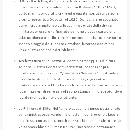
Il Ritratto di Bogotà:
Sul lato destro domina la scena il
maestoso ritratto a bulino di
Simón Bolívar
(1783–1830),
colto in un’iconografia civile ed elegante ispirata al celebre
dipinto eseguito a Bogotà nel 1825. Bolívar viene spogliato
dalle rigide armature e dalle spalline dorate della divisa
militare per essere raffigurato con una giacca scura e una
sciarpa bianca al collo. L’incisione mette in risalto lo sguardo
stanco e saggio del filosofo e statista, lavorato con micro-
linee di straordinaria definizione.
Architettura e Sicurezza:
Al centro campeggia la dicitura
solenne
“Banco Central de Venezuela”
, sospesa sopra
l’indicazione del valore
“Quinientos Bolívares”
. Lo sfondo è
un sofisticato labirinto di finissimi intagli geometrici
guilloché
azzurri e lilla che cambiano densità a seconda della
luce. I numeri di serie gemelli sono stampati in un profondo e
lucido inchiostro nero penetrante.
La Filigrana d’Élite:
Nell’ampio specchio bianco posizionato
sulla sinistra, osservando il biglietto in controcontroluce, si
manifesta con assoluta morbidezza tridimensionale lo stesso
volto specchiato di Simón Bolívar, impresso direttamente