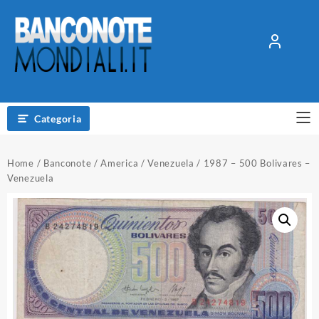
Vai
al
contenuto
Categoria
Home
/
Banconote
/
America
/
Venezuela
/ 1987 – 500 Bolivares –
Venezuela