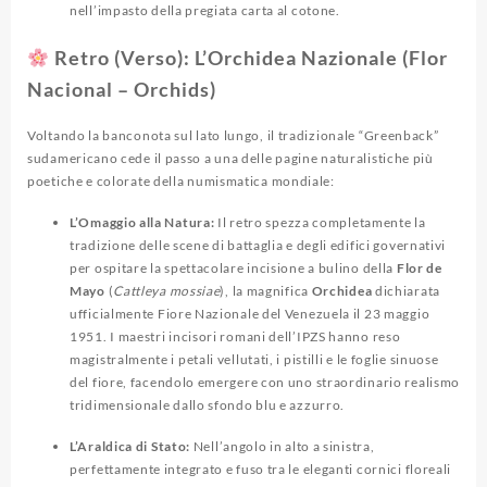
nell’impasto della pregiata carta al cotone.
Retro (Verso): L’Orchidea Nazionale (Flor
Nacional – Orchids)
Voltando la banconota sul lato lungo, il tradizionale “Greenback”
sudamericano cede il passo a una delle pagine naturalistiche più
poetiche e colorate della numismatica mondiale:
L’Omaggio alla Natura:
Il retro spezza completamente la
tradizione delle scene di battaglia e degli edifici governativi
per ospitare la spettacolare incisione a bulino della
Flor de
Mayo
(
Cattleya mossiae
), la magnifica
Orchidea
dichiarata
ufficialmente Fiore Nazionale del Venezuela il 23 maggio
1951. I maestri incisori romani dell’IPZS hanno reso
magistralmente i petali vellutati, i pistilli e le foglie sinuose
del fiore, facendolo emergere con uno straordinario realismo
tridimensionale dallo sfondo blu e azzurro.
L’Araldica di Stato:
Nell’angolo in alto a sinistra,
perfettamente integrato e fuso tra le eleganti cornici floreali