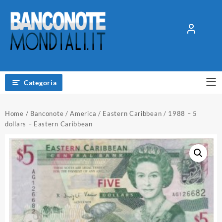
Vai
al
contenuto
Categoria
Home
/
Banconote
/
America
/
Eastern Caribbean
/ 1988 – 5
dollars – Eastern Caribbean