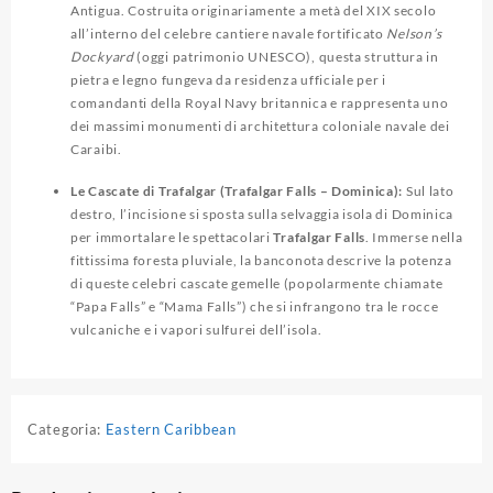
Antigua.
Costruita originariamente a metà del XIX secolo
all’interno del celebre cantiere navale fortificato
Nelson’s
Dockyard
(oggi patrimonio UNESCO), questa struttura in
pietra e legno fungeva da residenza ufficiale per i
comandanti della Royal Navy britannica e rappresenta uno
dei massimi monumenti di architettura coloniale navale dei
Caraibi.
Le Cascate di Trafalgar (Trafalgar Falls – Dominica):
Sul lato
destro, l’incisione si sposta sulla selvaggia isola di Dominica
per immortalare le spettacolari
Trafalgar Falls
.
Immerse nella
fittissima foresta pluviale, la banconota descrive la potenza
di queste celebri cascate gemelle (popolarmente chiamate
“Papa Falls” e “Mama Falls”) che si infrangono tra le rocce
vulcaniche e i vapori sulfurei dell’isola.
Categoria:
Eastern Caribbean