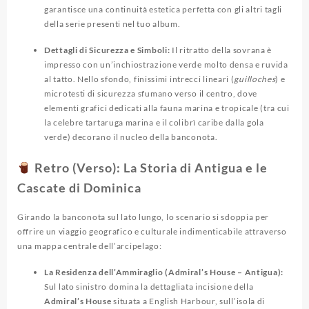
garantisce una continuità estetica perfetta con gli altri tagli
della serie presenti nel tuo album.
Dettagli di Sicurezza e Simboli:
Il ritratto della sovrana è
impresso con un’inchiostrazione verde molto densa e ruvida
al tatto.
Nello sfondo, finissimi intrecci lineari (
guilloches
) e
microtesti di sicurezza sfumano verso il centro, dove
elementi grafici dedicati alla fauna marina e tropicale (tra cui
la celebre tartaruga marina e il colibrì caribe dalla gola
verde) decorano il nucleo della banconota.
Retro (Verso): La Storia di Antigua e le
Cascate di Dominica
Girando la banconota sul lato lungo, lo scenario si sdoppia per
offrire un viaggio geografico e culturale indimenticabile attraverso
una mappa centrale dell’arcipelago:
La Residenza dell’Ammiraglio (Admiral’s House – Antigua):
Sul lato sinistro domina la dettagliata incisione della
Admiral’s House
situata a English Harbour, sull’isola di