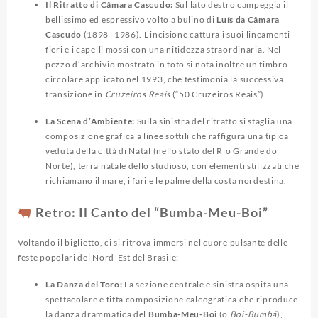
Il Ritratto di Câmara Cascudo:
Sul lato destro campeggia il
bellissimo ed espressivo volto a bulino di
Luís da Câmara
Cascudo
(1898–1986). L’incisione cattura i suoi lineamenti
fieri e i capelli mossi con una nitidezza straordinaria. Nel
pezzo d’archivio mostrato in foto si nota inoltre un timbro
circolare applicato nel 1993, che testimonia la successiva
transizione in
Cruzeiros Reais
(“50 Cruzeiros Reais”).
La Scena d’Ambiente:
Sulla sinistra del ritratto si staglia una
composizione grafica a linee sottili che raffigura una tipica
veduta della città di Natal (nello stato del Rio Grande do
Norte), terra natale dello studioso, con elementi stilizzati che
richiamano il mare, i fari e le palme della costa nordestina.
Retro: Il Canto del “Bumba-Meu-Boi”
Voltando il biglietto, ci si ritrova immersi nel cuore pulsante delle
feste popolari del Nord-Est del Brasile:
La Danza del Toro:
La sezione centrale e sinistra ospita una
spettacolare e fitta composizione calcografica che riproduce
la danza drammatica del
Bumba-Meu-Boi
(o
Boi-Bumbá
),