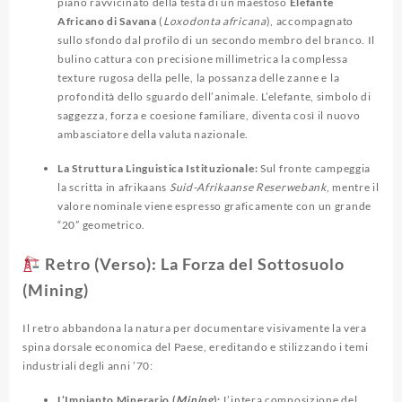
piano ravvicinato della testa di un maestoso
Elefante
Africano di Savana
(
Loxodonta africana
), accompagnato
sullo sfondo dal profilo di un secondo membro del branco. Il
bulino cattura con precisione millimetrica la complessa
texture rugosa della pelle, la possanza delle zanne e la
profondità dello sguardo dell’animale. L’elefante, simbolo di
saggezza, forza e coesione familiare, diventa così il nuovo
ambasciatore della valuta nazionale.
La Struttura Linguistica Istituzionale:
Sul fronte campeggia
la scritta in afrikaans
Suid-Afrikaanse Reserwebank
, mentre il
valore nominale viene espresso graficamente con un grande
“20” geometrico.
Retro (Verso): La Forza del Sottosuolo
(Mining)
Il retro abbandona la natura per documentare visivamente la vera
spina dorsale economica del Paese, ereditando e stilizzando i temi
industriali degli anni ’70:
L’Impianto Minerario (
Mining
):
L’intera composizione del