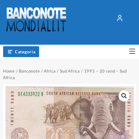
Vai
al
contenuto
Categoria
Home
/
Banconote
/
Africa
/
Sud Africa
/ 1993 – 20 rand – Sud
Africa