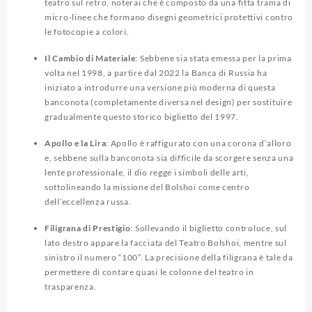
teatro sul retro, noterai che è composto da una fitta trama di
micro-linee che formano disegni geometrici protettivi contro
le fotocopie a colori.
Il Cambio di Materiale
: Sebbene sia stata emessa per la prima
volta nel 1998, a partire dal 2022 la Banca di Russia ha
iniziato a introdurre una versione più moderna di questa
banconota (completamente diversa nel design) per sostituire
gradualmente questo storico biglietto del 1997.
Apollo e la Lira
: Apollo è raffigurato con una corona d’alloro
e, sebbene sulla banconota sia difficile da scorgere senza una
lente professionale, il dio regge i simboli delle arti,
sottolineando la missione del Bolshoi come centro
dell’eccellenza russa.
Filigrana di Prestigio
: Sollevando il biglietto controluce, sul
lato destro appare la facciata del Teatro Bolshoi, mentre sul
sinistro il numero “100”. La precisione della filigrana è tale da
permettere di contare quasi le colonne del teatro in
trasparenza.