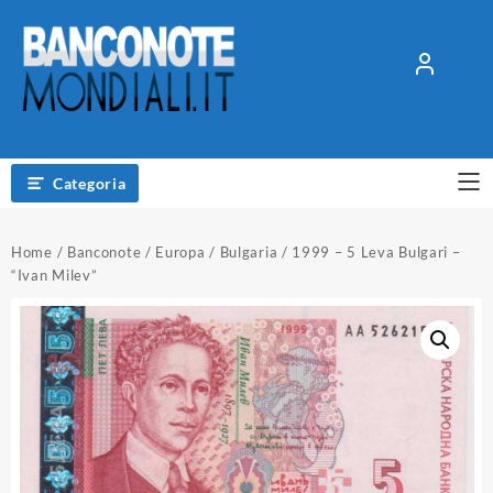
Vai
al
contenuto
Categoria
Home
/
Banconote
/
Europa
/
Bulgaria
/ 1999 – 5 Leva Bulgari –
“Ivan Milev”