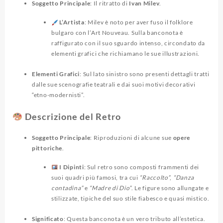
Soggetto Principale
: Il ritratto di
Ivan Milev
.
L’Artista
: Milev è noto per aver fuso il folklore
bulgaro con l’Art Nouveau. Sulla banconota è
raffigurato con il suo sguardo intenso, circondato da
elementi grafici che richiamano le sue illustrazioni.
Elementi Grafici
: Sul lato sinistro sono presenti dettagli tratti
dalle sue scenografie teatrali e dai suoi motivi decorativi
“etno-modernisti”.
Descrizione del Retro
Soggetto Principale
: Riproduzioni di alcune sue
opere
pittoriche
.
I Dipinti
: Sul retro sono composti frammenti dei
suoi quadri più famosi, tra cui
“Raccolto”
,
“Danza
contadina”
e
“Madre di Dio”
. Le figure sono allungate e
stilizzate, tipiche del suo stile fiabesco e quasi mistico.
Significato
: Questa banconota è un vero tributo all’estetica.