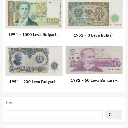
1994 – 1000 Leva Bulgari –
1951 – 3 Leva Bulgari
“Vasil Levski – L’Apostolo
della Libertà”
1992 – 50 Leva Bulgari –
1951 – 200 Leva Bulgari –
“Hristo G. Danov”
“Dimitrov e l’Oro Nero”
Cerca
Cerca