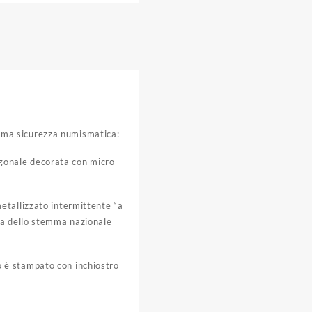
ima sicurezza numismatica:
agonale decorata con micro-
metallizzato intermittente “a
rana dello stemma nazionale
ro è stampato con inchiostro