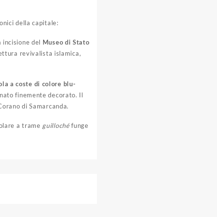
onici della capitale:
 incisione del
Museo di Stato
ettura revivalista islamica,
ola a coste di colore blu-
nato finemente decorato. Il
e Corano di Samarcanda.
colare a trame
guilloché
funge