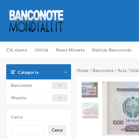
Vai
al
contenuto
Chi siamo
Utilità
News Monete
Notizie Banconote
Home
/
Banconote
/
Asia
/
Uzb
Categoria
Banconote
Monete
Cerca
Cerca