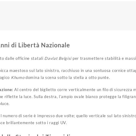
Anni di Libertà Nazionale
to dalle officine statali
Davlat Belgisi
per trasmettere stabilità e mass
icca maestoso sul lato sinistro, racchiuso in una sontuosa cornice ott
logico
Khumo
domina la scena sotto la stella a otto punte.
azione:
Al centro del biglietto corre verticalmente un filo di sicurezza 
he riflette la luce. Sulla destra, l’ampio ovale bianco protegge la filig
oluce.
l numero di serie è impresso due volte; quello verticale sul lato sinist
ce brillantemente sotto i raggi UV.