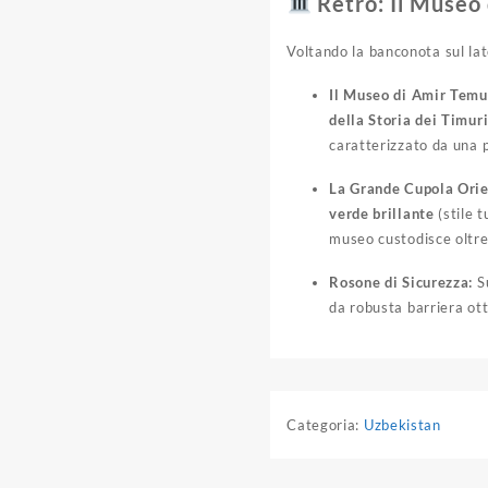
Retro: Il Museo 
Voltando la banconota sul lato
Il Museo di Amir Temu
della Storia dei Timuri
caratterizzato da una p
La Grande Cupola Orie
verde brillante
(stile 
museo custodisce oltre 
Rosone di Sicurezza:
Su
da robusta barriera ott
Categoria:
Uzbekistan