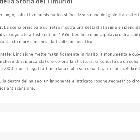
della Storia dei Timuridi
 lungo, l’obiettivo numismatico si focalizza su uno dei gioielli architett
r:
La scena principale sul retro mostra una dettagliatissima e splendida
di
, inaugurato a Tashkent nel 1996. L’edificio è un capolavoro di archit
ianta circolare che sposa la tradizione asiatica.
ntale:
L’incisione mette magnificamente in risalto la monumentale
cup
turchese di Samarcanda) che corona la struttura, circondata da un colon
5.000 reperti legati a Tamerlano e alla sua dinastia, tra cui il celebr
lla destra del museo, un imponente e intricato rosone geometrico cir
ica antiscansione.