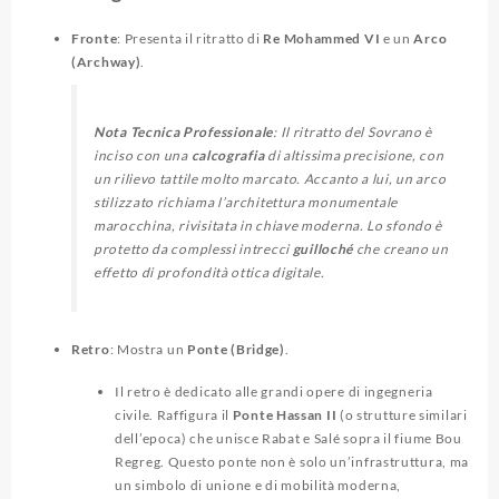
Fronte
: Presenta il ritratto di
Re Mohammed VI
e un
Arco
(Archway)
.
Nota Tecnica Professionale
: Il ritratto del Sovrano è
inciso con una
calcografia
di altissima precisione, con
un rilievo tattile molto marcato. Accanto a lui, un arco
stilizzato richiama l’architettura monumentale
marocchina, rivisitata in chiave moderna. Lo sfondo è
protetto da complessi intrecci
guilloché
che creano un
effetto di profondità ottica digitale.
Retro
: Mostra un
Ponte (Bridge)
.
Il retro è dedicato alle grandi opere di ingegneria
civile. Raffigura il
Ponte Hassan II
(o strutture similari
dell’epoca) che unisce Rabat e Salé sopra il fiume Bou
Regreg. Questo ponte non è solo un’infrastruttura, ma
un simbolo di unione e di mobilità moderna,