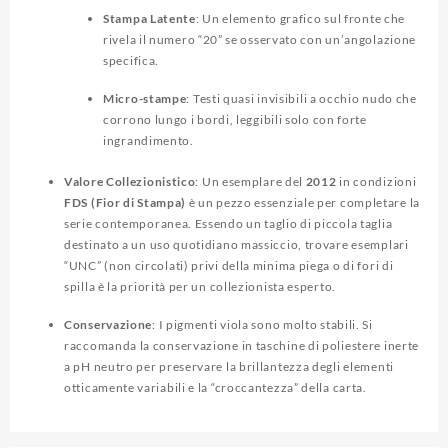
Stampa Latente
: Un elemento grafico sul fronte che
rivela il numero “20” se osservato con un’angolazione
specifica.
Micro-stampe
: Testi quasi invisibili a occhio nudo che
corrono lungo i bordi, leggibili solo con forte
ingrandimento.
Valore Collezionistico
: Un esemplare del
2012
in condizioni
FDS (Fior di Stampa)
è un pezzo essenziale per completare la
serie contemporanea. Essendo un taglio di piccola taglia
destinato a un uso quotidiano massiccio, trovare esemplari
“UNC” (non circolati) privi della minima piega o di fori di
spilla è la priorità per un collezionista esperto.
Conservazione
: I pigmenti viola sono molto stabili. Si
raccomanda la conservazione in taschine di poliestere inerte
a pH neutro per preservare la brillantezza degli elementi
otticamente variabili e la “croccantezza” della carta.