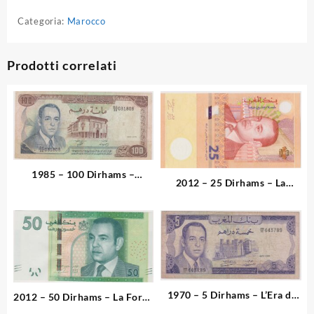
Categoria:
Marocco
Prodotti correlati
1985 – 100 Dirhams –
2012 – 25 Dirhams – La
L’Autorità e l’Energia: La
Celebrazione della Stampa
Raffineria di Mohammedia
Monetaria
1970 – 5 Dirhams – L’Era di
2012 – 50 Dirhams – La Forza
Hassan II e l’Industria dei
della Natura e l’Albero d’Oro