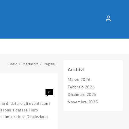
Home
Mattatore
Pagina 3
Archivi
Marzo 2026
Febbraio 2026
0
Dicembre 2025
Novembre 2025
ano di datare gli eventi con i
arono a datare i loro
to l’Imperatore Diocleziano.