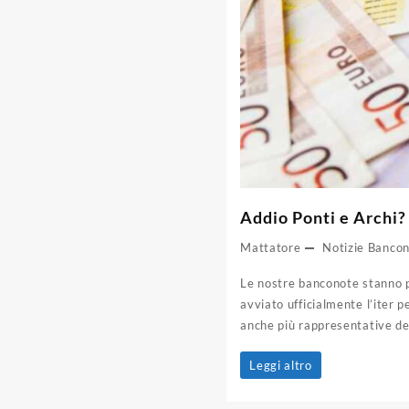
Addio Ponti e Archi
Mattatore
Notizie Banco
Le nostre banconote stanno pe
avviato ufficialmente l’iter p
anche più rappresentative de
Addio
Leggi altro
Ponti