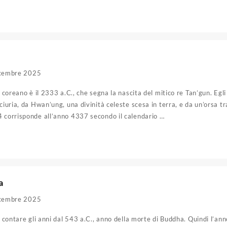
cembre 2025
io coreano è il 2333 a.C., che segna la nascita del mitico re Tan’gun. E
nciuria, da Hwan’ung, una divinità celeste scesa in terra, e da un’orsa t
4 corrisponde all’anno 4337 secondo il calendario …
a
cembre 2025
a contare gli anni dal 543 a.C., anno della morte di Buddha. Quindi l’ann