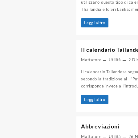
utilizzano questo tipo di cal
Thailandia e lo Sri Lanka: men
Il
Leggi altro
calendario
buddista
Il calendario Tailand
Mattatore
Utilità
2 Di
Il calendario Tailandese segue
secondo la tradizione al “Put
corrisponde invece all’introdu
Il
Leggi altro
calendario
Tailandese
Abbreviazioni
Mattatore
Utilità
26 