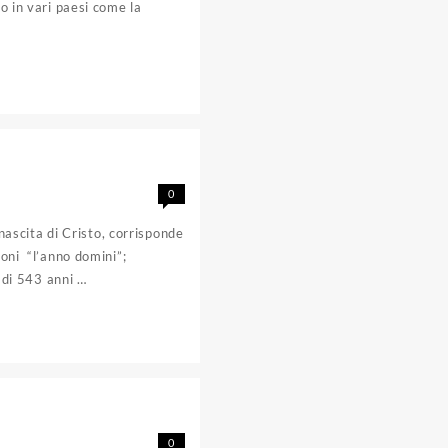
o in vari paesi come la
0
nascita di Cristo, corrisponde
oni “l’anno domini”;
è di 543 anni …
0