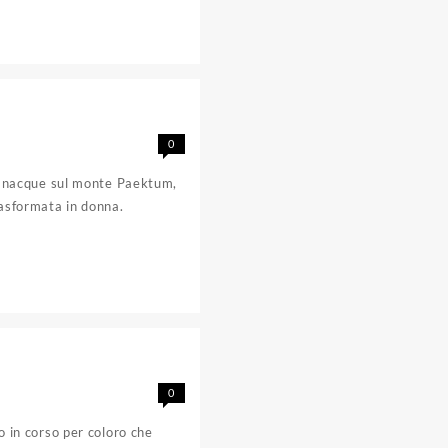
0
gli nacque sul monte Paektum,
rasformata in donna.
0
o in corso per coloro che