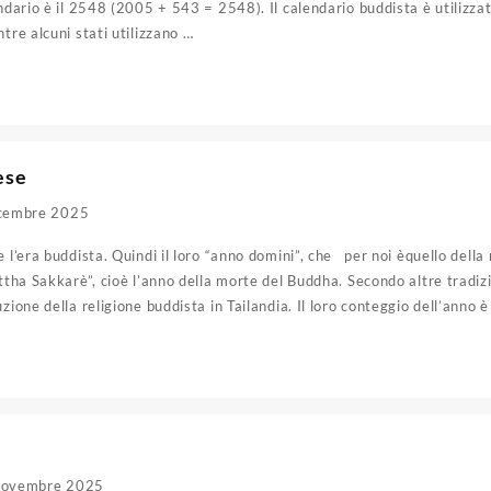
endario è il 2548 (2005 + 543 = 2548). Il calendario buddista è utilizzat
tre alcuni stati utilizzano …
ese
cembre 2025
 l’era buddista. Quindi il loro “anno domini”, che per noi èquello della 
tha Sakkarè”, cioè l’anno della morte del Buddha. Secondo altre tradizi
zione della religione buddista in Tailandia. Il loro conteggio dell’anno 
Novembre 2025