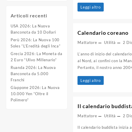
Il
Leggi altro
Articoli recenti
calendario
cristiano
USA 2026: La Nuova
Calendario coreano
Banconota da 10 Dollari
Perù 2026: La Nuova 100
Mattatore
Utilità
2 Di
Soles “L’Eredità degli Inca”
Grecia 2026: La Moneta da
L’anno di inizio del calendar
2 Euro “Ulivo Millenario”
al Nord, ai confini con la Ma
Ruanda 2026: La Nuova
Pertanto, il nostro anno 200
Banconota da 5.000
Franchi
Calendario
Leggi altro
Giappone 2026: La Nuova
coreano
10.000 Yen “Oltre il
Polimero”
Il calendario buddist
Mattatore
Utilità
2 Di
Il calendario buddista inizia 