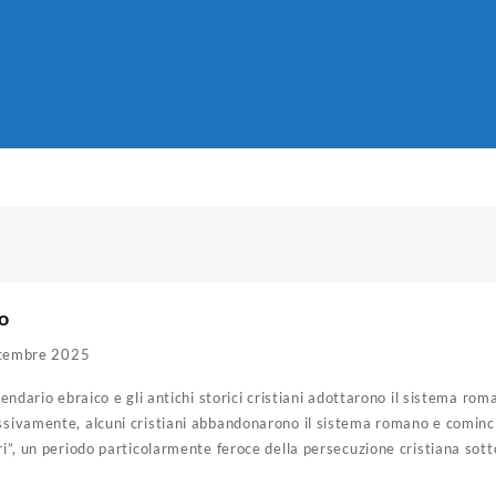
no
cembre 2025
alendario ebraico e gli antichi storici cristiani adottarono il sistema rom
essivamente, alcuni cristiani abbandonarono il sistema romano e cominci
iri”, un periodo particolarmente feroce della persecuzione cristiana sot