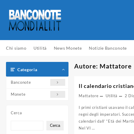
Vai
al
contenuto
Chi siamo
Utilità
News Monete
Notizie Banconote
Autore:
Mattatore
Categoria
Banconote
Il calendario cristia
Monete
Mattatore
Utilità
2 Di
I primi cristiani usavano il c
Cerca
regni degli imperatori. Succ
calendari dall’ “Età dei Mart
Cerca
Nel VI …