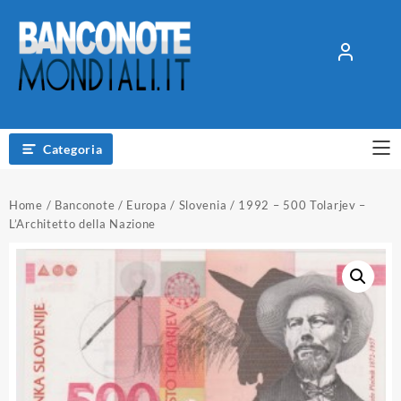
Vai
al
contenuto
Categoria
Home
/
Banconote
/
Europa
/
Slovenia
/ 1992 – 500 Tolarjev –
L’Architetto della Nazione