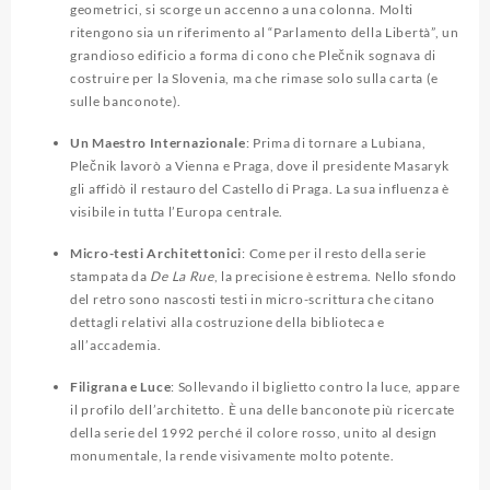
geometrici, si scorge un accenno a una colonna. Molti
ritengono sia un riferimento al “Parlamento della Libertà”, un
grandioso edificio a forma di cono che Plečnik sognava di
costruire per la Slovenia, ma che rimase solo sulla carta (e
sulle banconote).
Un Maestro Internazionale
: Prima di tornare a Lubiana,
Plečnik lavorò a Vienna e Praga, dove il presidente Masaryk
gli affidò il restauro del Castello di Praga. La sua influenza è
visibile in tutta l’Europa centrale.
Micro-testi Architettonici
: Come per il resto della serie
stampata da
De La Rue
, la precisione è estrema. Nello sfondo
del retro sono nascosti testi in micro-scrittura che citano
dettagli relativi alla costruzione della biblioteca e
all’accademia.
Filigrana e Luce
: Sollevando il biglietto contro la luce, appare
il profilo dell’architetto. È una delle banconote più ricercate
della serie del 1992 perché il colore rosso, unito al design
monumentale, la rende visivamente molto potente.