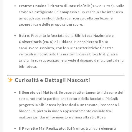
Fronte
: Domina il ritratto di
Jože Plečnik
(1872–1957). Sullo
sfondo è raffigurato un
compasso
e un cerchio che interseca
un quadrato, simboli della sua ricerca della perfezione
geometrica e delle proporzioni sacre.
Retro
: Presenta la facciata della
Biblioteca Nazionale e
Universitaria (NUK)
di Lubiana. È considerato il suo
capolavoro assoluto, con le sue caratteristiche finestre
verticali e il contrasto tra mattoni rossi e blocchi di pietra
grigia. In sovrapposizione si vede il disegno della pianta della
biblioteca.
Curiosità e Dettagli Nascosti
Il Segreto dei Mattoni
: Se osservi attentamente il disegno del
retro, noterai la particolare texture della facciata. Plečnik
progettò la biblioteca ispirandosi a un tessuto, inserendo i
blocchi di pietra in modo apparentemente casuale tra i
mattoni per dare movimento e anima alla struttura.
Il Progetto Mai Realizzato
: Sul fronte, tra i vari elementi