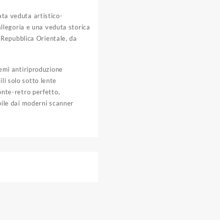
ata veduta artistico-
’allegoria e una veduta storica
a Repubblica Orientale, da
temi antiriproduzione
ili solo sotto lente
onte-retro perfetto,
bile dai moderni scanner