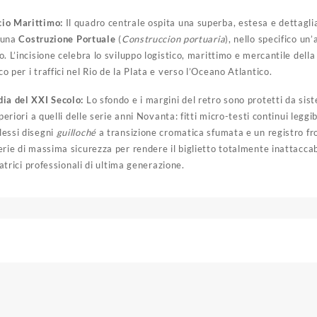
io Marittimo:
Il quadro centrale ospita una superba, estesa e dettagli
a una
Costruzione Portuale
(
Construccion portuaria
), nello specifico un
. L’incisione celebra lo sviluppo logistico, marittimo e mercantile dell
 per i traffici nel Rio de la Plata e verso l’Oceano Atlantico.
ia del XXI Secolo:
Lo sfondo e i margini del retro sono protetti da sis
periori a quelli delle serie anni Novanta: fitti micro-testi continui leggib
lessi disegni
guilloché
a transizione cromatica sfumata e un registro fr
erie di massima sicurezza per rendere il biglietto totalmente inattacca
iatrici professionali di ultima generazione.