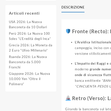
DESCRIZIONE
Articoli recenti
USA 2026: La Nuova
Banconota da 10 Dollari
Fronte (Recto):
Perù 2026: La Nuova 100
Soles “L’Eredità degli Inca”
L’Araldica Istituzional
Grecia 2026: La Moneta da
campeggia, inciso con u
2 Euro “Ulivo Millenario”
versione stilisticamen
Ruanda 2026: La Nuova
Banconota da 5.000
L’Impatto dei Raggi e
Franchi
moderno
grande numer
Giappone 2026: La Nuova
onde di sicurezza flut
10.000 Yen “Oltre il
banca emittente
“BAN
Polimero”
“CINCUENTA PESOS 
Retro (Verso): L
Girando la banconota sul lato