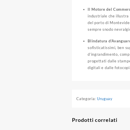
Il Motore del Commerc
industriale che illustr
del porto di Montevideo
sempre snodo nevralgico
Blindatura d’Avanguard
sofisticatissimi, ben su
d’ingrandimento, comp
progettati dalle stamp
digitali e dalle fotocop
Categoria:
Uruguay
Prodotti correlati