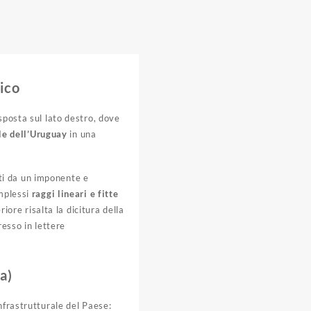
ico
 sposta sul lato destro, dove
e dell’Uruguay
in una
ati da un imponente e
omplessi
raggi lineari e fitte
ore risalta la dicitura della
esso in lettere
a)
nfrastrutturale del Paese: