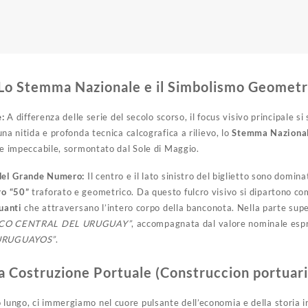
 Lo Stemma Nazionale e il Simbolismo Geometr
e:
A differenza delle serie del secolo scorso, il focus visivo principale si
na nitida e profonda tecnica calcografica a rilievo, lo
Stemma Nazional
te impeccabile, sormontato dal Sole di Maggio.
 del Grande Numero:
Il centro e il lato sinistro del biglietto sono domin
o “50”
traforato e geometrico. Da questo fulcro visivo si dipartono c
tuanti
che attraversano l’intero corpo della banconota. Nella parte superi
CO CENTRAL DEL URUGUAY”
, accompagnata dal valore nominale espr
URUGUAYOS”
.
a Costruzione Portuale (Construccion portuari
 lungo, ci immergiamo nel cuore pulsante dell’economia e della storia i